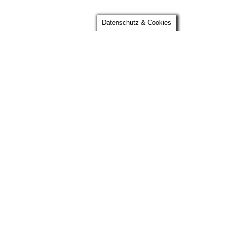
Melanie
Datenschutz & Cookies
Partner
°
Kontakt
Melanie Kohl Stiftung
°
Impressum
Datenschutzerklärung